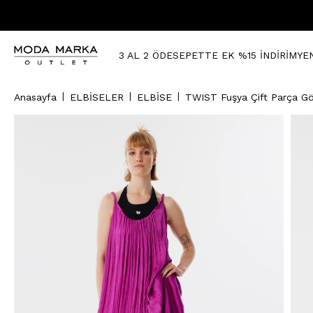
3 AL 2 ÖDE
SEPETTE EK %15 İNDİRİM
YE
Anasayfa
ELBİSELER
ELBİSE
TWIST Fuşya Çift Parça Gö