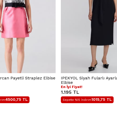
an Payetli Straplez Elbise
IPEKYOL Siyah Fularlı Ayarla
Elbise
En İyi Fiyat!
1.195 TL
4500,75
TL
1015,75
TL
irim
Sepette %15 İndirim