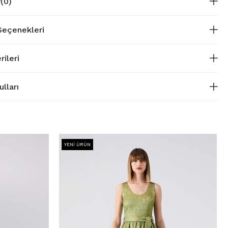
r
(0)
eçenekleri
rileri
lları
YENI ÜRÜN