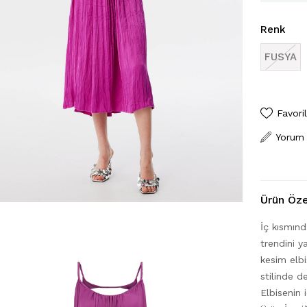
Renk
FUSYA
Favori
Yorum
Ürün Özel
İç kısmınd
trendini y
kesim elb
stilinde de
Elbisenin 