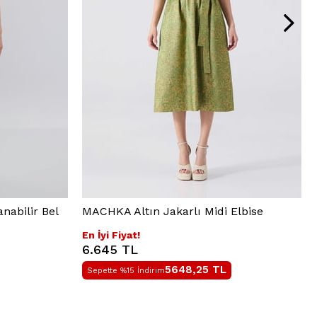
nabilir Bel
MACHKA Altın Jakarlı Midi Elbise
En İyi Fiyat!
6.645 TL
5648,25
TL
Sepette %15 İndirim