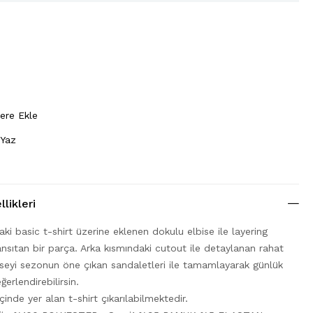
lere Ekle
 Yaz
likleri
aki basic t-shirt üzerine eklenen dokulu elbise ile layering
ansıtan bir parça. Arka kısmındaki cutout ile detaylanan rahat
iseyi sezonun öne çıkan sandaletleri ile tamamlayarak günlük
ğerlendirebilirsin.
içinde yer alan t-shirt çıkarılabilmektedir.