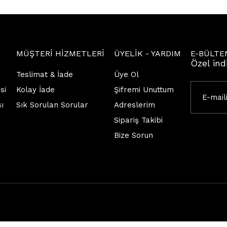
MÜŞTERİ HİZMETLERİ
ÜYELİK - YARDIM
E-BÜLTE
Özel ind
Teslimat & İade
Üye Ol
si
Kolay İade
Şifremi Unuttum
sı
Sık Sorulan Sorular
Adreslerim
Sipariş Takibi
Bize Sorun