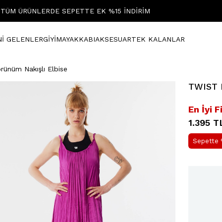
TÜM ÜRÜNLERDE SEPETTE EK %15 İNDİRİM
Nİ GELENLER
GİYİM
AYAKKABI
AKSESUAR
TEK KALANLAR
rünüm Nakışlı Elbise
TWIST F
En İyi F
1.395 T
Sepette 