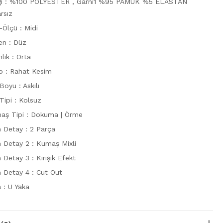
riği : %100 POLYESTER , Garni1 %95 PAMUK %5 ELASTAN
rsız
-Ölçü : Midi
en : Düz
nlık : Orta
ıp : Rahat Kesim
Boyu : Askılı
Tipi : Kolsuz
aş Tipi : Dokuma | Örme
n Detay : 2 Parça
n Detay 2 : Kumaş Mixli
 Detay 3 : Kırışık Efekt
n Detay 4 : Cut Out
 : U Yaka