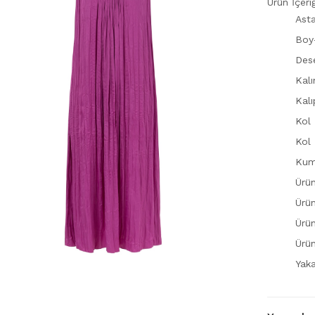
Ürün İçe
Asta
Boy
Des
Kalı
Kal
Kol 
Kol 
Kum
Ürü
Ürü
Ürün
Ürü
Yaka