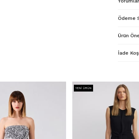
Yorumla
Ödeme S
Ürün Öne
İade Koşu
YENI ÜRÜN