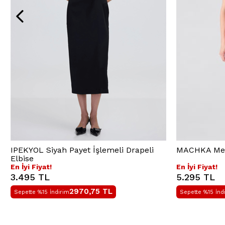
IPEKYOL Siyah Payet İşlemeli Drapeli
MACHKA Merc
Elbise
En İyi Fiyat!
En İyi Fiyat!
3.495 TL
5.295 TL
2970,75
TL
Sepette %15 İndirim
Sepette %15 İnd