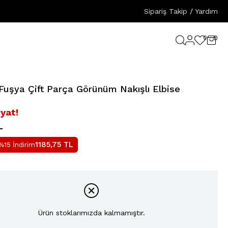
Sipariş Takip
/
Yardım
0
0
uşya Çift Parça Görünüm Nakışlı Elbise
iyat!
L
1185,75
TL
%15 İndirim
Ürün stoklarımızda kalmamıştır.